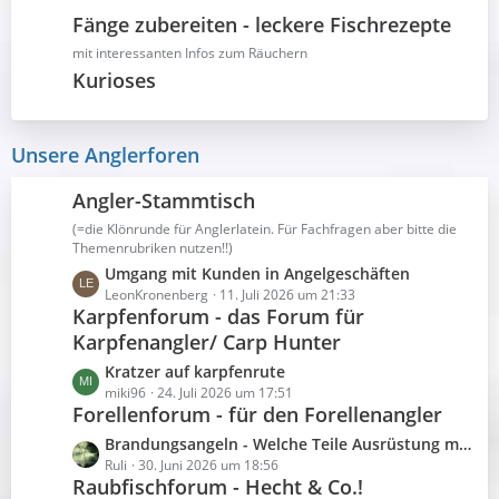
Fänge zubereiten - leckere Fischrezepte
mit interessanten Infos zum Räuchern
Kurioses
Unsere Anglerforen
Angler-Stammtisch
(=die Klönrunde für Anglerlatein. Für Fachfragen aber bitte die
Themenrubriken nutzen!!)
L
Umgang mit Kunden in Angelgeschäften
e
LeonKronenberg
11. Juli 2026 um 21:33
Karpfenforum - das Forum für
t
Karpfenangler/ Carp Hunter
z
t
L
Kratzer auf karpfenrute
e
e
miki96
24. Juli 2026 um 17:51
B
Forellenforum - für den Forellenangler
t
e
z
L
Brandungsangeln - Welche Teile Ausrüstung müssen zwingend salzwasserfest sein?
i
t
e
Ruli
30. Juni 2026 um 18:56
t
e
Raubfischforum - Hecht & Co.!
t
r