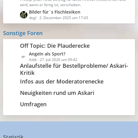
g
wird, wenn er fertig ist, verschoben.
e
L
Bilder für´s Fischlexikon
e
degl
2. Dezember 2025 um 17:43
t
z
Sonstige Foren
t
e
Off Topic: Die Plauderecke
B
L
Angeln als Sport?
e
e
Addi
27. Juli 2026 um 09:42
i
Anlaufstelle für Bestellprobleme/ Askari-
t
t
Kritik
z
r
t
ä
Infos aus der Moderatorenecke
e
g
B
e
Neuigkeiten rund um Askari
e
i
Umfragen
t
r
ä
g
e
Statistik