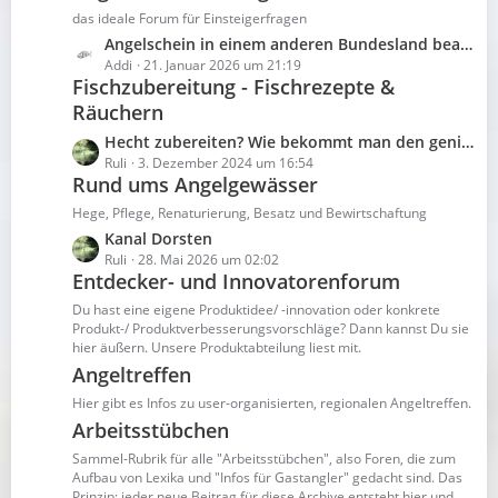
e
e
t
das ideale Forum für Einsteigerfragen
i
e
L
Angelschein in einem anderen Bundesland beantragen
t
B
e
Addi
21. Januar 2026 um 21:19
r
e
Fischzubereitung - Fischrezepte &
t
ä
i
Räuchern
z
g
t
t
e
L
Hecht zubereiten? Wie bekommt man den genießbar?
r
e
e
Ruli
3. Dezember 2024 um 16:54
ä
B
Rund ums Angelgewässer
t
g
e
z
e
Hege, Pflege, Renaturierung, Besatz und Bewirtschaftung
i
t
L
Kanal Dorsten
t
e
e
Ruli
28. Mai 2026 um 02:02
r
B
Entdecker- und Innovatorenforum
t
ä
e
z
g
Du hast eine eigene Produktidee/ -innovation oder konkrete
i
t
Produkt-/ Produktverbesserungsvorschläge? Dann kannst Du sie
e
t
hier äußern. Unsere Produktabteilung liest mit.
e
r
B
Angeltreffen
ä
e
Hier gibt es Infos zu user-organisierten, regionalen Angeltreffen.
g
i
Arbeitsstübchen
e
t
Sammel-Rubrik für alle "Arbeitsstübchen", also Foren, die zum
r
Aufbau von Lexika und "Infos für Gastangler" gedacht sind. Das
ä
Prinzip: jeder neue Beitrag für diese Archive entsteht hier und