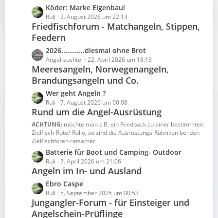
B
z
L
Köder: Marke Eigenbau!
ä
e
t
e
Ruli
2. August 2026 um 22:13
g
i
e
Friedfischforum - Matchangeln, Stippen,
t
e
t
B
Feedern
z
r
e
t
L
2026............diesmal ohne Brot
ä
i
e
e
Angel-suchtei
22. April 2026 um 18:13
g
t
B
Meeresangeln, Norwegenangeln,
t
e
r
e
Brandungsangeln und Co.
z
ä
i
t
g
L
Wer geht Angeln ?
t
e
e
e
Ruli
7. August 2026 um 00:08
r
B
Rund um die Angel-Ausrüstung
t
ä
e
z
g
ACHTUNG:
möchte man z.B. ein Feedback zu einer bestimmten
i
t
Zielfisch-Rute/-Rolle, so sind die Ausrüstungs-Rubriken bei den
e
t
Zielfischforen ratsamer.
e
r
B
L
Batterie für Boot und Camping- Outdoor
ä
e
e
Ruli
7. April 2026 um 21:06
g
Angeln im In- und Ausland
i
t
e
t
z
L
Ebro Caspe
r
t
e
Ruli
5. September 2025 um 00:53
ä
e
Jungangler-Forum - für Einsteiger und
t
g
B
Angelschein-Prüflinge
z