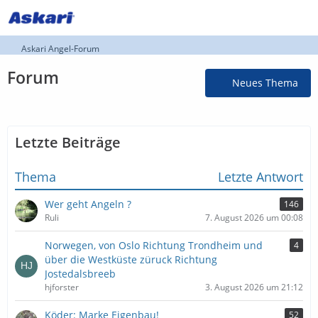
Askari Angel-Forum
Forum
Neues Thema
Letzte Beiträge
Thema
Letzte Antwort
Wer geht Angeln ?
146
Ruli
7. August 2026 um 00:08
Norwegen, von Oslo Richtung Trondheim und
4
über die Westküste züruck Richtung
Jostedalsbreeb
hjforster
3. August 2026 um 21:12
Köder: Marke Eigenbau!
52