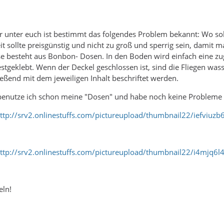
r unter euch ist bestimmt das folgendes Problem bekannt: Wo sol
t sollte preisgünstig und nicht zu groß und sperrig sein, damit
se besteht aus Bonbon- Dosen. In den Boden wird einfach eine zug
tgeklebt. Wenn der Deckel geschlossen ist, sind die Fliegen wa
eßend mit dem jeweiligen Inhalt beschriftet werden.
n benutze ich schon meine "Dosen" und habe noch keine Probleme
 http://srv2.onlinestuffs.com/pictureupload/thumbnail22/iefviu
 http://srv2.onlinestuffs.com/pictureupload/thumbnail22/i4mjq6l
eln!