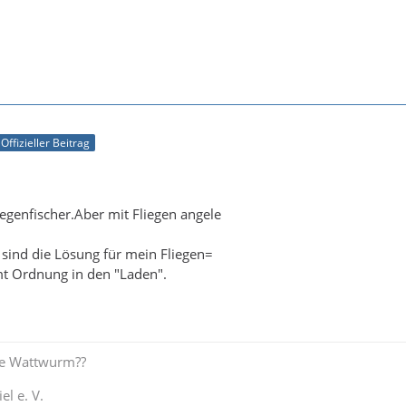
Offizieller Beitrag
iegenfischer.Aber mit Fliegen angele
sind die Lösung für mein Fliegen=
t Ordnung in den "Laden".
e Wattwurm??
el e. V.