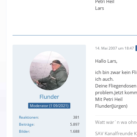
Petri Heil
Lars
14. Mai 2007 um 18:47
Hallo Lars,
ich bin zwar kein Fl
ich auch.
Deine Fliegendosen 
problem.Jetzt komm
Flunder
Mit Petri Heil
Flunder(Jürgen)
Moderator († 09/2021)
Reaktionen
381
Watt wär`n wa ohn
Beiträge
5.897
Bilder
1.688
SAV Kanalfreunde Ki