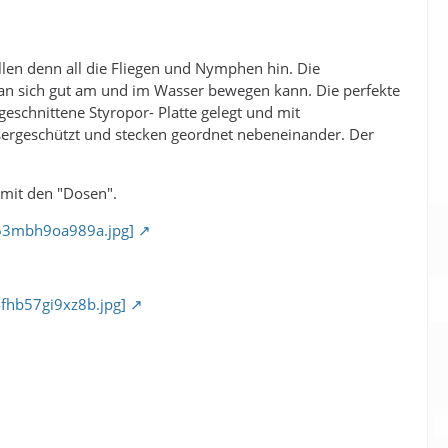
len denn all die Fliegen und Nymphen hin. Die
 man sich gut am und im Wasser bewegen kann. Die perfekte
eschnittene Styropor- Platte gelegt und mit
ssergeschützt und stecken geordnet nebeneinander. Der
 mit den "Dosen".
zb63mbh9oa989a.jpg]
4fhb57gi9xz8b.jpg]