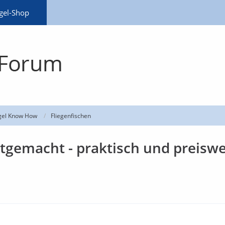
gel-Shop
gel Know How
Fliegenfischen
stgemacht - praktisch und preiswe