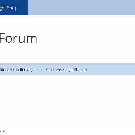
gel-Shop
für den Forellenangler
Rund ums Fliegenfischen
3:30