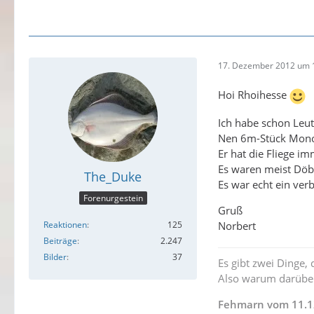
17. Dezember 2012 um 
Hoi Rhoihesse
Ich habe schon Leut
Nen 6m-Stück Monof
Er hat die Fliege i
Es waren meist Döb
The_Duke
Es war echt ein verbl
Forenurgestein
Gruß
Reaktionen
125
Norbert
Beiträge
2.247
Bilder
37
Es gibt zwei Dinge,
Also warum darüber
Fehmarn vom 11.12