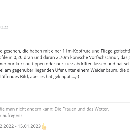
12:22
e gesehen, die haben mit einer 11m-Kopfrute und Fliege gefischt!
ile in 0,20 dran und daran 2,70m konische Vorfachschnur, das 
mmer nur kurz auftippen oder nur kurz abdriften lassen und hat se
el am gegenüber liegenden Ufer unter einem Weidenbaum, die dor
üffendes Bild, aber es hat geklappt....;-)
 die man nicht ändern kann: Die Frauen und das Wetter.
 aufregen?
.2022 - 15.01.2023