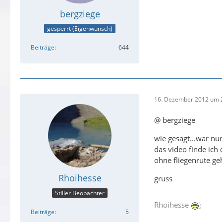
bergziege
gesperrt (Eigenwunsch)
Beiträge
644
16. Dezember 2012 um 
@ bergziege
wie gesagt...war nu
das video finde ich 
ohne fliegenrute ge
Rhoihesse
gruss
Stiller Beobachter
Rhoihesse
Beiträge
5