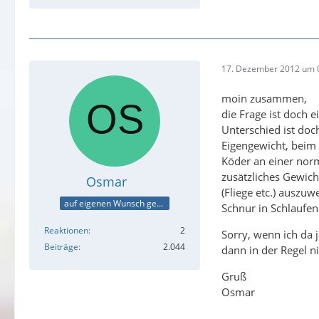
17. Dezember 2012 um 
moin zusammen,
die Frage ist doch 
Unterschied ist doc
Eigengewicht, beim 
Köder an einer norm
zusätzliches Gewicht
Osmar
(Fliege etc.) auszu
auf eigenen Wunsch gesperrt
Schnur in Schlaufen
Reaktionen
2
Sorry, wenn ich da 
Beiträge
2.044
dann in der Regel n
Gruß
Osmar