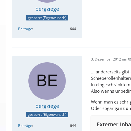
bergziege
gesperrt (Eigenwunsch)
Beiträge
644
3. Dezember 2012 um 0
... andererseits gib
Schieberollenhalter
In eingeschränktem
Also wenns unbeding
Wenn man es sehr gu
bergziege
Oder sogar
ganz o
gesperrt (Eigenwunsch)
Externer Inha
Beiträge
644