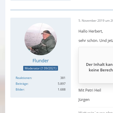
5. November 2019 um 2
Hallo Herbert,
sehr schön. Und jet
Flunder
Der Inhalt kan
Moderator († 09/2021)
keine Berech
Reaktionen
381
Beiträge
5.897
Bilder
1.688
Mit Petri Heil
Jürgen
Watt wär`n wa ohn