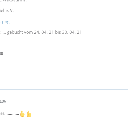
el e. V.
: ... gebucht vom 24. 04. 21 bis 30. 04. 21
.
!!
2:36
............