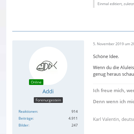
Einmal editiert, zulet
5. November 2019 um 2
Schöne Idee.
Wenn du die Aluleis
genug heraus schaut
Online
Ich freue mich, we
Addi
Forenurgestein
Denn wenn ich mich
Reaktionen
914
Beiträge
4.911
Karl Valentin, deut
Bilder
247