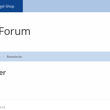
gel-Shop
n
Bastelecke
er
9:16