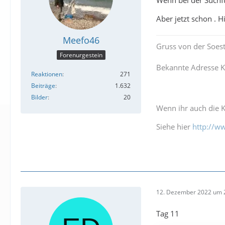
Wenn bei der Suchf
Aber jetzt schon . 
Meefo46
Gruss von der Soes
Forenurgestein
Bekannte Adresse K
Reaktionen
271
Beiträge
1.632
Bilder
20
Wenn ihr auch die K
Siehe hier
http://w
12. Dezember 2022 um 
Tag 11