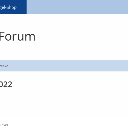
gel-Shop
erecke
022
17:49