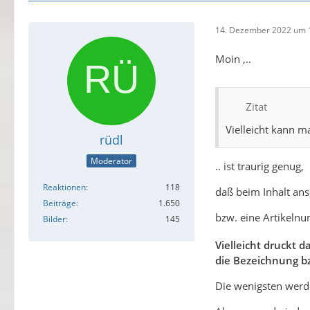
14. Dezember 2022 um 
Moin ,..
Zitat
Vielleicht kann m
rüdl
Moderator
.. ist traurig genug,
Reaktionen
118
daß beim Inhalt an
Beiträge
1.650
bzw. eine Artikelnu
Bilder
145
Vielleicht druckt 
die Bezeichnung bz
Die wenigsten werde